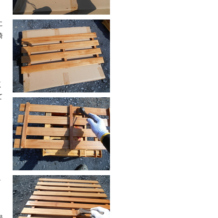
に
綺
く
て
す