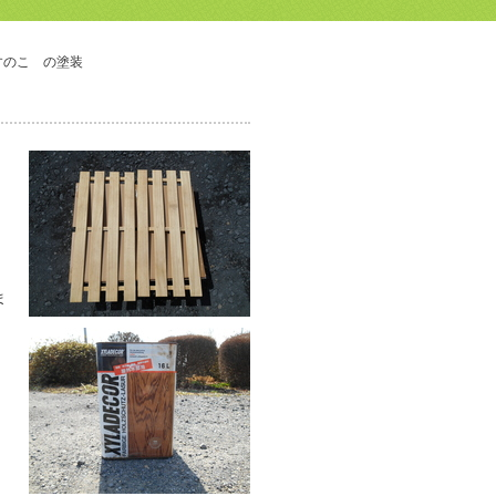
すのこ の塗装
ま