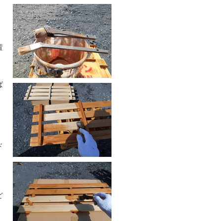
置
ば
ド
、
ど