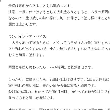
声
最初は裏面から塗ることをお勧めします。
注意！一度に仕上げようとして沢山塗ろうとすると、ムラの原因
なるので、塗り残しの無い様に、均一に伸ばして塗る様にすると
麗に仕上がります。
ワンポイントアドバイス
大きな刷毛で塗るときに、どうしても角が（入れ墨）塗りずら
塗り残しが出やすいので、小さい刷毛で塗りずらい所を先に塗っ
おくと綺麗に塗れます。
両面とも塗り終わったら、2～6時間ほど乾燥させます。
しっかり、乾燥させたら、2回目,
仕上げ塗りです。1回目と同様に
塗り残しの無い様に、細かい所から先に塗ると綺麗です。
9枚目の写真の、向かって左側が1回目、向かって右側が2回目で
並べてみると違いが歴然です。