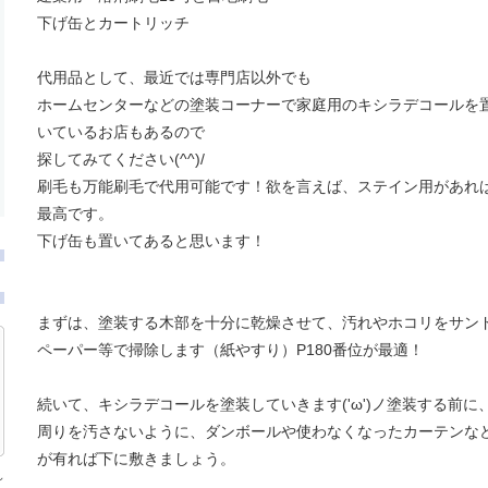
下げ缶とカートリッチ
代用品として、最近では専門店以外でも
ホームセンターなどの塗装コーナーで家庭用のキシラデコールを
いているお店もあるので
探してみてください(^^)/
刷毛も万能刷毛で代用可能です！欲を言えば、ステイン用があれ
最高です。
下げ缶も置いてあると思います！
まずは、塗装する木部を十分に乾燥させて、汚れやホコリをサン
ペーパー等で掃除します（紙やすり）P180番位が最適！
続いて、キシラデコールを塗装していきます('ω')ノ塗装する前に
周りを汚さないように、ダンボールや使わなくなったカーテンな
が有れば下に敷きましょう。
し