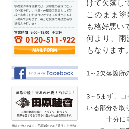
けて欠落し
宇都宮の手塚塗装では、お客様の立場になっ
て作業を行い、内壁・外壁塗装業者として皆
このまま塗
様と末永くお付き合いができる会社となるよ
う努めております。確かな技術で外壁塗装や
塗替えを行います。
も格好悪い
何より、雨
もなります
1～2欠落箇
3～5まず、
いる部分を取
十分に乾燥
趣味で担いでます。手塚塗装では「運行」を担当し